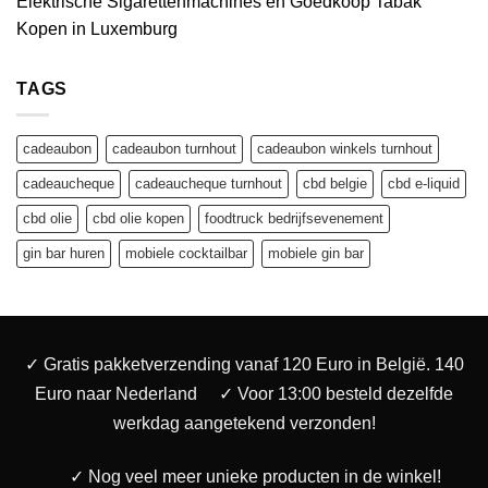
Elektrische Sigarettenmachines en Goedkoop Tabak
Kopen in Luxemburg
TAGS
cadeaubon
cadeaubon turnhout
cadeaubon winkels turnhout
cadeaucheque
cadeaucheque turnhout
cbd belgie
cbd e-liquid
cbd olie
cbd olie kopen
foodtruck bedrijfsevenement
gin bar huren
mobiele cocktailbar
mobiele gin bar
✓ Gratis pakketverzending vanaf 120 Euro in België. 140
Euro naar Nederland
✓ Voor 13:00 besteld dezelfde
werkdag aangetekend verzonden!
✓ Nog veel meer unieke producten in de winkel!