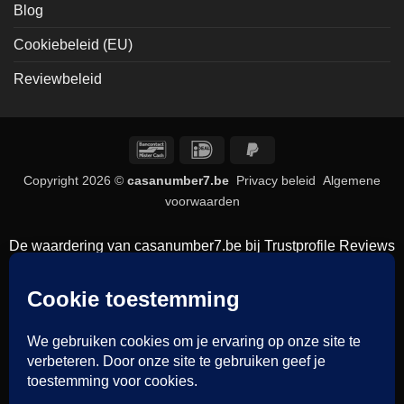
Blog
Cookiebeleid (EU)
Reviewbeleid
Bancontact
IDeal
PayPal
2
Copyright 2026 ©
casanumber7.be
Privacy beleid
Algemene
voorwaarden
De waardering van casanumber7.be bij
Trustprofile Reviews
is 9.5/10 gebaseerd op 835 reviews.